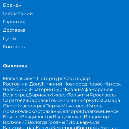
Бренд
О компании
Гарантия
Доставка
Цены
Контакты
Филиалы
Москва
Санкт-Петербург
Краснодар
Ростов-на-Дону
Нижний Новгород
Новосибирск
Челябинск
Екатеринбург
Казань
Уфа
Воронеж
Волгоград
Барнаул
Ижевск
Тольятти
Ярославль
Саратов
Хабаровск
Томск
Тюмень
Иркутск
Самара
Омск
Красноярск
Пермь
Ульяновск
Киров
Архангельск
Астрахань
Белгород
Благовещенск
Брянск
Владивосток
Владикавказ
Владимир
Волжский
Вологда
Грозный
Йошкар-Ола
Калининград
Калуга
Кемерово
Кострома
Курган