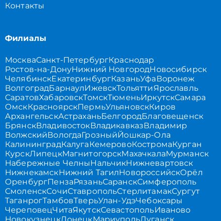
Контакты
Филиалы
Москва
Санкт-Петербург
Краснодар
Ростов-на-Дону
Нижний Новгород
Новосибирск
Челябинск
Екатеринбург
Казань
Уфа
Воронеж
Волгоград
Барнаул
Ижевск
Тольятти
Ярославль
Саратов
Хабаровск
Томск
Тюмень
Иркутск
Самара
Омск
Красноярск
Пермь
Ульяновск
Киров
Архангельск
Астрахань
Белгород
Благовещенск
Брянск
Владивосток
Владикавказ
Владимир
Волжский
Вологда
Грозный
Йошкар-Ола
Калининград
Калуга
Кемерово
Кострома
Курган
Курск
Липецк
Магнитогорск
Махачкала
Мурманск
Набережные Челны
Нальчик
Нижневартовск
Нижнекамск
Нижний Тагил
Новороссийск
Орёл
Оренбург
Пенза
Рязань
Саранск
Симферополь
Смоленск
Сочи
Ставрополь
Стерлитамак
Сургут
Таганрог
Тамбов
Тверь
Улан-Удэ
Чебоксары
Череповец
Чита
Якутск
Севастополь
Иваново
Новокузнецк
Донецк
Мариуполь
Луганск